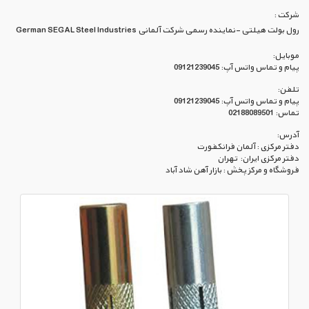
شرکت :
رول بولت هیلتی -نماینده رسمی شرکت آلمانی German SEGAL Steel Industries
موبایل:
پیام و تماس واتس آپ: 09121239045
تلفن:
پیام و تماس واتس آپ: 09121239045
تماس: 02188089501
آدرس:
دفتر مرکزی : آلمان فرانکفورت
دفتر مرکزی ایران: تهران
فروشگاه و مرکز پخش : بازار آهن شاد آباد