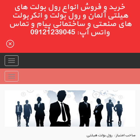
خرید و فروش انواع رول بولت های
هیلتی آلمان و رول بولت و انکر بولت
های صنعتی و ساختمانی پیام و تماس
واتس آپ: 09121239045
صاحب امتیاز :
رول بولت هیلتی