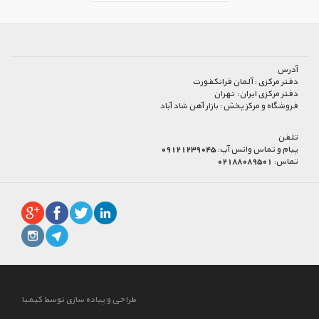
آدرس
دفتر مرکزی :
آلمان فرانکفورت
دفتر مرکزی ایران:
تهران
فروشگاه و مرکز پخش :
بازار آهن شاد آباد
تلفن
پیام و تماس واتس آپ:
09121239045
تماس:
02188089501
طراحی و پیاده سازی توسط کیمیا