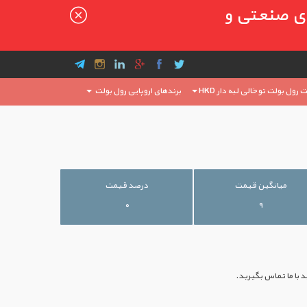
ای صنعتی و
رول بولت توخالی لبه دار HKD
برندهای اروپایی رول بولت
میانگین قیمت
درصد قیمت
۰
۹