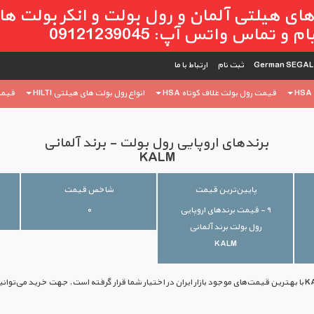
ای هیلتی آلمان و رول بولت و انکر بولت ه
 تماس واتس آپ: 09121239045
ثبت ‌نام
ارتباط با ما
قیمت رول بولت غلاف کوتاه HSA
انواع رول بولت های هیلتی HILTI
قیمت 
برندهای اروپایی رول بولت - برند آلمانی
KALM
پایین‌ترین قیمت
شاخص قیمت
۹ - قیمت برندهای اروپایی
۰
رول بولت برند آلمانی
KALM