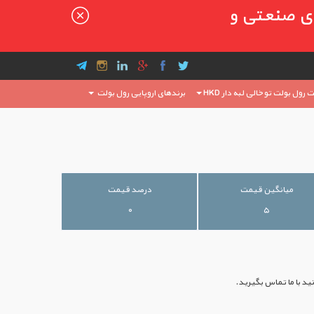
ای صنعتی و
رول بولت توخالی لبه دار HKD
برندهای اروپایی رول بولت
میانگین قیمت
درصد قیمت
۰
۵