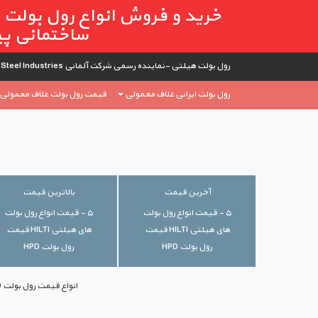
خرید و فروش انواع رول بولت ه
ساختمانی پیام و
رول بولت هیلتی -نماینده رسمی شرکت آلمانی German SEGAL Steel Industries
رول بولت ایرانی غلاف معمولی
قیمت رول بولت غلاف معمولی HSA
آخرین قیمت
بالاترین قیمت
۵ - قیمت انواع رول بولت
۵ - قیمت انواع رول بولت
های هیلتی HILTI قیمت
های هیلتی HILTI قیمت
رول بولت HPD
رول بولت HPD
انواع قیمت رول بولت HPD با بهترین قیمت‌های موجود بازار ایران در اختیار شما قرار گرفته است. جهت خرید می‌توانید با ما تماس بگیرید.