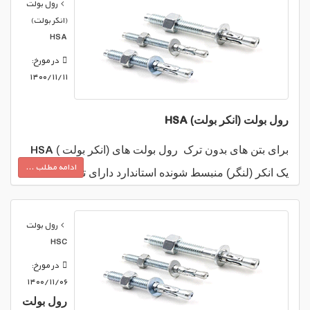
رول بولت
(انکر بولت)
HSA
در مورخ:
۱۴۰۰/۱۱/۱۱
HSA
رول بولت (انکر بولت)
HSA
برای بتن های بدون ترک
رول بولت های (انکر بولت )
ادامه مطلب ...
ETA
یک انکر (لنگر) منبسط شونده استاندارد دارای تاییدیه
option 7
می باشد...
رول بولت
HSC
در مورخ:
۱۴۰۰/۱۱/۰۶
رول بولت