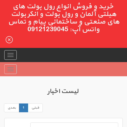
خرید و فروش انواع رول بولت های
هیلتی آلمان و رول بولت و انکر بولت
های صنعتی و ساختمانی پیام و تماس
واتس آپ: 09121239045
لیست اخبار
قبلی
1
بعدی